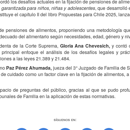
ordó los desafíos actuales en la fijación de pensiones de alime
 garantizada para niños, niñas y adolescentes
, que desarrolló
tituye el capítulo II del libro Propuestas para Chile 2025, lanz
ión de pensiones de alimentos, proponiendo una metodología que
decuado del alimentario según necesidades, edad, género y ni
sidenta de la Corte Suprema,
Gloria Ana Chevesich,
y contó 
principal enfoque el análisis de los desafíos legales y prá
iones a las leyes 21.389 y 21.484.
ino
Paz Pérez Ahumada,
jueza del 3° Juzgado de Familia de S
de cuidado como un factor clave en la fijación de alimentos, a 
espacio de preguntas del público, gracias al que se pudo profu
ribunales de Familia en la aplicación de estas normativas.
Síguenos en: