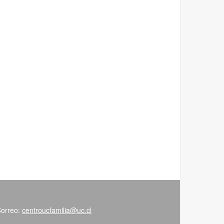
Correo:
centroucfamilia@uc.cl