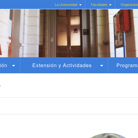
La Universidad
Facultades
Organizaci
ión
Extensión y Actividades
Program
o