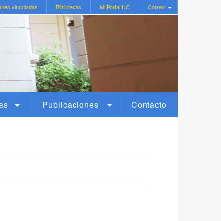
ones vinculadas
Bibliotecas
Mi Portal UC
Correo
as
Publicaciones
Contacto