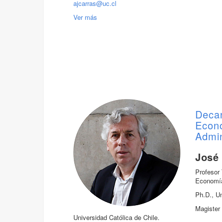
ajcarras@uc.cl
Ver más
Deca
Econ
Admin
José
Profesor 
Economía
Ph.D., U
Magister 
Universidad Católica de Chile.