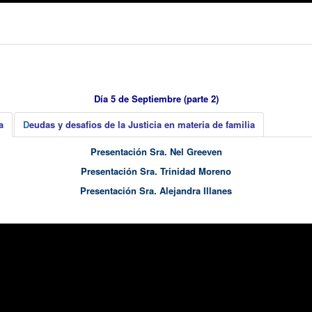
Día 5 de Septiembre (parte 2)
a
D
eudas y desafios de la Justicia en materia de familia
Presentación Sra. Nel Greeven
Presentación Sra. Trinidad Moreno
Presentación Sra. Alejandra Illanes