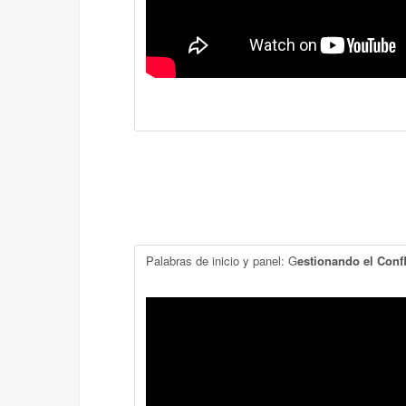
Palabras de inicio y panel: G
estionando el Confl