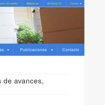
ones vinculadas
Bibliotecas
Mi Portal UC
Correo
as
Publicaciones
Contacto
s de avances,