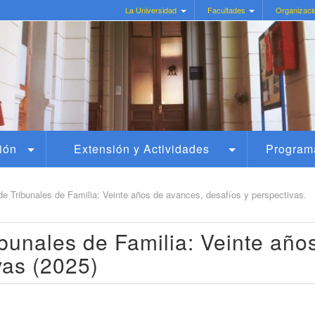
La Universidad
Facultades
Organizaci
ión
Extensión y Actividades
Program
e Tribunales de Familia: Veinte años de avances, desafíos y perspectivas.
bunales de Familia: Veinte año
vas (2025)