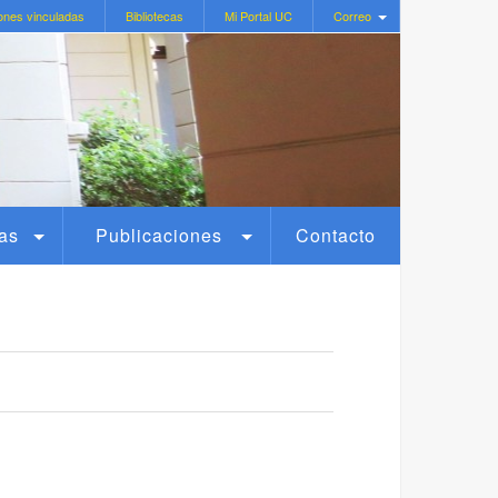
ones vinculadas
Bibliotecas
Mi Portal UC
Correo
as
Publicaciones
Contacto