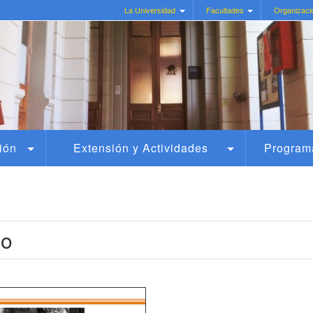
La Universidad
Facultades
Organizaci
ión
Extensión y Actividades
Program
jo