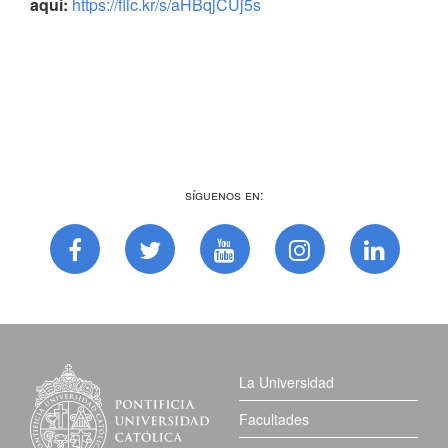
aquí:
https://flic.kr/s/aHBqjCUj5s
Síguenos en:
La Universidad
Facultades