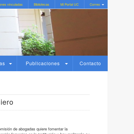
ones vinculadas
Bibliotecas
Mi Portal UC
Correo
as
Publicaciones
Contacto
iero
misión de abogadas quiere fomentar la