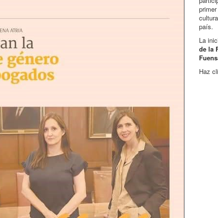
partic
primer
cultur
país.
La ini
de la
Fuensa
Haz cl