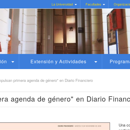
La Universidad
Facultades
Organizaci
ión
Extensión y Actividades
Program
pulsan primera agenda de género" en Diario Financiero
ra agenda de género" en Diario Financ
Una co