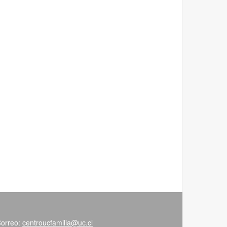
Correo:
centroucfamilia@uc.cl