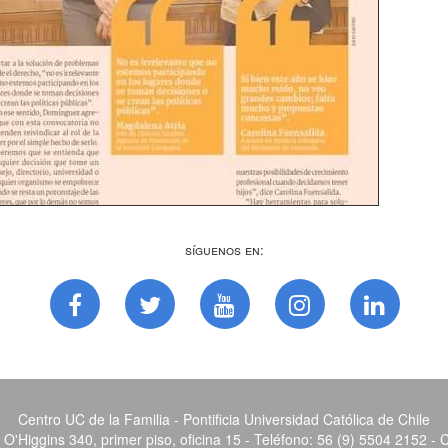
Síguenos en:
Centro UC de la Familia - Pontificia Universidad Católica de Chile
O'Higgins 340, primer piso, oficina 15 - Teléfono: 56 (9) 5504 2152 - 