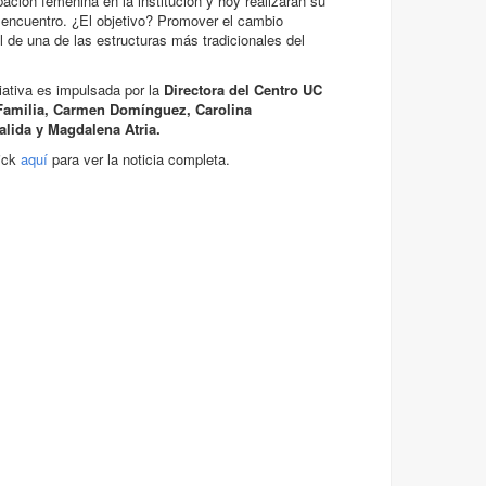
ipación femenina en la institución y hoy realizarán su
 encuentro. ¿El objetivo? Promover el cambio
al de una de las estructuras más tradicionales del
ciativa es impulsada por la
Directora del Centro UC
 Familia, Carmen Domínguez, Carolina
lida y Magdalena Atria.
ick
aquí
para ver la noticia completa.