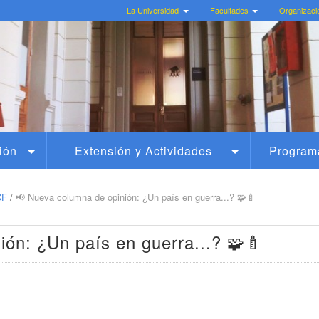
La Universidad
Facultades
Organizaci
ión
Extensión y Actividades
Program
UCF
/
📢 Nueva columna de opinión: ¿Un país en guerra...? 🧩🍼
ón: ¿Un país en guerra...? 🧩🍼