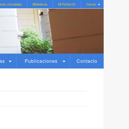
ones vinculadas
Bibliotecas
Mi Portal UC
Correo
as
Publicaciones
Contacto